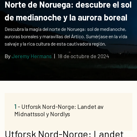
Norte de Noruega: descubre el sol
regalo
de medianoche y la aurora boreal
Descubra la magia del norte de Noruega: sol de medianoche,
auroras boreales y maravillas del Ártico. Sumérjase en la vida
salvaje y la rica cultura de esta cautivadora región.
By
Jeremy Hermans
|
18 de octubre de 2024
1
- Utforsk Nord-Norge: Landet av
Midnattssol y Nordlys
Utforsk Nord-Norge: Landet