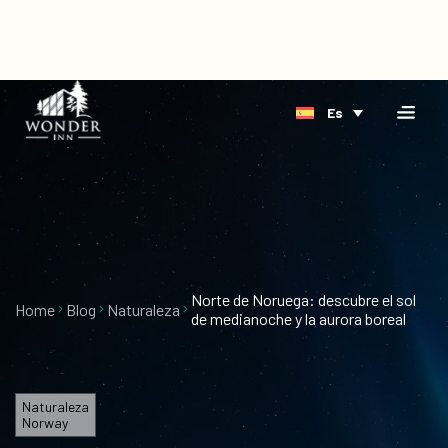
×
Home
Es
Alojamiento
Reserva
Orilla
directa
Ártico
Evento
Delta
Acerca
de
Norte de Noruega: descubre el sol
Home
Blog
Naturaleza
de medianoche y la aurora boreal
Blog
Vacantes
Naturaleza
Tarjetas
Norway
de