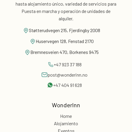
hasta alojamiento único, variedad de servicios para
Puesta en marcha y operación de unidades de
alquiler.
Støtterudvegen 215, Fjerdingby 2008
Huservegen 128, Fenstad 2170
Bremnesveien 470, Borkenes 9475
+47 923 37 188
post@wonderinn.no
+47 404 91 628
WonderInn
Home
Alojamiento
Eventos