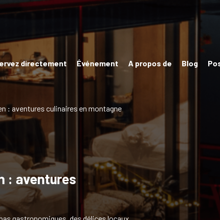
ervez directement
Événement
A propos de
Blog
Po
en : aventures culinaires en montagne
n : aventures
epas gastronomiques, des délices locaux