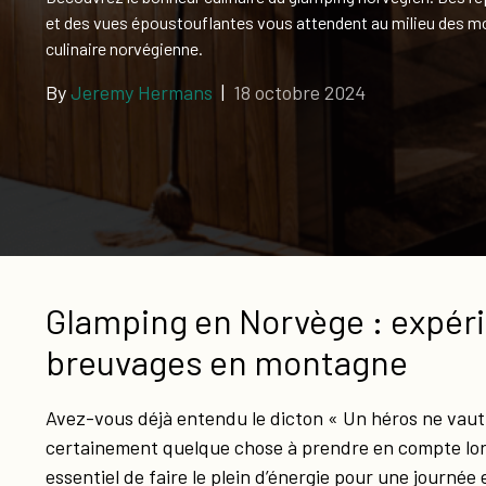
Cartes-
et des vues époustouflantes vous attendent au milieu des mo
cadeaux
culinaire norvégienne.
By
Jeremy Hermans
|
18 octobre 2024
Glamping en Norvège : expéri
breuvages en montagne
Avez-vous déjà entendu le dicton « Un héros ne vaut 
certainement quelque chose à prendre en compte lors
essentiel de faire le plein d’énergie pour une journée 