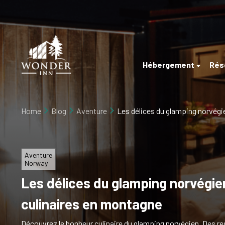
×
Home
Hébergement
Hébergement
Rés
Réservez
Bord
de
directement
rivière
Home
Blog
Aventure
Les délices du glamping norvégi
Événement
Arctique
A
Delta
propos
Aventure
de
Norway
Les délices du glamping norvégie
Blog
culinaires en montagne
Postes
vacants
Découvrez le bonheur culinaire du glamping norvégien. Des r