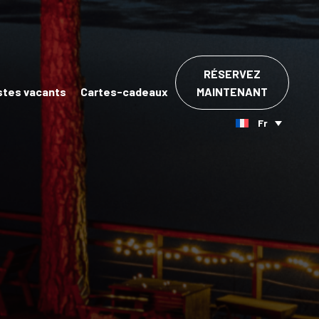
RÉSERVEZ
stes vacants
Cartes-cadeaux
MAINTENANT
Fr