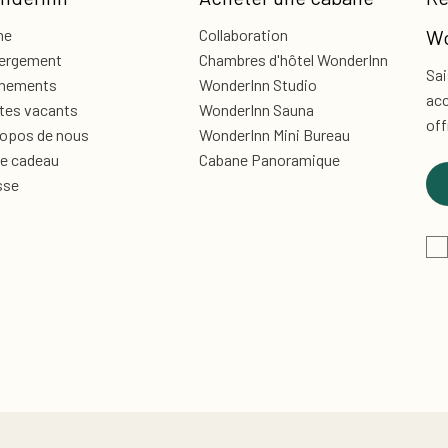
me
Collaboration
Wo
ergement
Chambres d'hôtel WonderInn
Sai
nements
WonderInn Studio
acc
tes vacants
WonderInn Sauna
off
ropos de nous
WonderInn Mini Bureau
te cadeau
Cabane Panoramique
sse