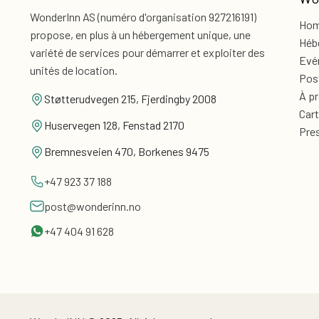
WonderInn AS (numéro d'organisation 927216191)
Ho
propose, en plus
à un hébergement unique, une
Héb
variété de services pour
démarrer et exploiter des
Evé
unités de location.
Pos
À p
Støtterudvegen 215, Fjerdingby 2008
Car
Huservegen 128, Fenstad 2170
Pre
Bremnesveien 470, Borkenes 9475
+47 923 37 188
post@wonderinn.no
+47 404 91 628