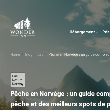
×
Home
Hébergement
Hébergement
Rés
Réservez
Bord
de
directement
rivière
Home
Blog
Lac
Pêche en Norvège : un guide complet 
Événement
Arctique
A
Delta
propos
Lac
de
Nature
Norway
Blog
Pêche en Norvège : un guide com
Postes
pêche et des meilleurs spots de 
vacants