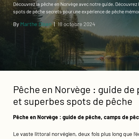
Découvrez la pêche en Norvège avec notre guide. Découvrez l
Cartes-
spots de pêche secrets pour une expérience de pêche mémora
cadeaux
By
Marthe Olsen
|
18 octobre 2024
Pêche en Norvège : guide de
et superbes spots de pêche
Pêche en Norvège : guide de pêche, camps de pê
Le vaste littoral norvégien, deux fois plus long que l’