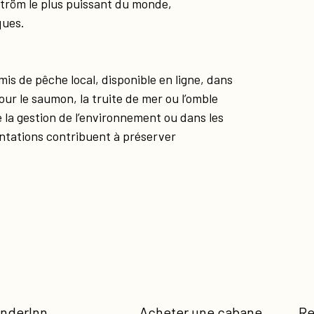
lström le plus puissant du monde,
ques.
s de pêche local, disponible en ligne, dans
ur le saumon, la truite de mer ou l’omble
e la gestion de l’environnement ou dans les
ntations contribuent à préserver
nderInn
Acheter une cabane
Re