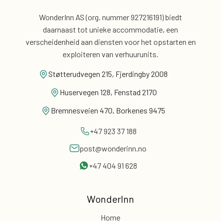
WonderInn AS (org. nummer 927216191) biedt
daarnaast
tot unieke accommodatie, een
verscheidenheid aan diensten voor
het opstarten en
exploiteren van verhuurunits.
Støtterudvegen 215, Fjerdingby 2008
Huservegen 128, Fenstad 2170
Bremnesveien 470, Borkenes 9475
+47 923 37 188
post@wonderinn.no
+47 404 91 628
WonderInn
Home