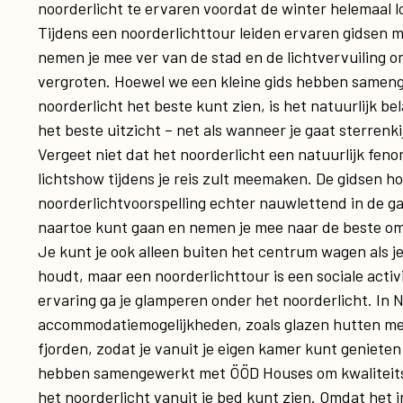
noorderlicht te ervaren voordat de winter helemaal 
Tijdens een noorderlichttour leiden ervaren gidsen me
nemen je mee ver van de stad en de lichtvervuiling o
vergroten. Hoewel we een kleine gids hebben samen
noorderlicht het beste kunt zien, is het natuurlijk b
het beste uitzicht – net als wanneer je gaat sterrenki
Vergeet niet dat het noorderlicht een natuurlijk fenom
lichtshow tijdens je reis zult meemaken. De gidsen 
noorderlichtvoorspelling echter nauwlettend in de g
naartoe kunt gaan en nemen je mee naar de beste om
Je kunt je ook alleen buiten het centrum wagen als 
houdt, maar een noorderlichttour is een sociale activ
ervaring ga je glamperen onder het noorderlicht. In
accommodatiemogelijkheden, zoals glazen hutten me
fjorden, zodat je vanuit je eigen kamer kunt genieten 
hebben samengewerkt met ÖÖD Houses om kwaliteits
het noorderlicht vanuit je bed kunt zien. Omdat het 