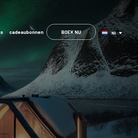
es
cadeaubonnen
BOEK NU
Nl