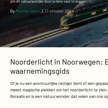
om dit natuurwonder door je lens vast te leggen.
By
Marthe Olsen
|
17 oktober 2024
Noorderlicht in Noorwegen:
waarnemingsgids
Of je nu een avontuurlijke reiziger bent of een gepa
meest magische plekken om het noorderlicht te zien.
Borealis en is een natuurwonder dat velen van ons o