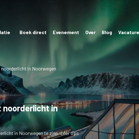
atie
Boek direct
Evenement
Over
Blog
Vacatur
t noorderlicht in Noorwegen
 noorderlicht in
rlicht in Noorwegen te zien. Leer tips