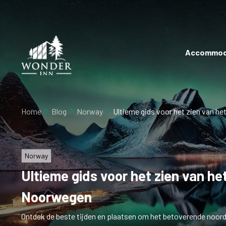
×
Home
Accommod
Accommodatie
Boek
Rivieroever
direct
Arctisch
Home
Blog
Norway
Ultieme gids voor het zien van he
Evenement
Delta
Over
Norway
Blog
Ultieme gids voor het zien van het
Vacatures
Noorwegen
cadeaubonnen
Ontdek de beste tijden en plaatsen om het betoverende noorde