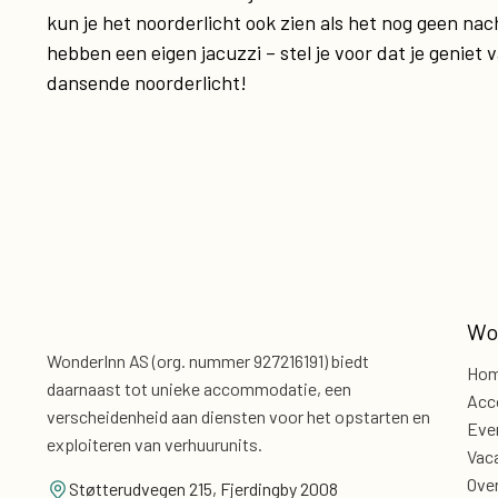
kun je het noorderlicht ook zien als het nog geen nac
hebben een eigen jacuzzi – stel je voor dat je geniet 
dansende noorderlicht!
Wo
WonderInn AS (org. nummer 927216191) biedt
Ho
daarnaast
tot unieke accommodatie, een
Acc
verscheidenheid aan diensten voor
het opstarten en
Eve
exploiteren van verhuurunits.
Vac
Ove
Støtterudvegen 215, Fjerdingby 2008