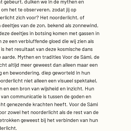
t gebeurt, duiken we in de mythen en
om het te observeren, zodat jij op
rlicht zich voor? Het noorderlicht, of
n deeltjes van de zon, bekend als zonnewind,
eze deeltjes in botsing komen met gassen in
 ze een verbluffende gloed die wij zien als
 is het resultaat van deze kosmische dans
aarde. Mythen en tradities Voor de Sámi, de
cht altijd meer geweest dan alleen maar een
g en bewondering, diep geworteld in hun
oorderlicht niet alleen een visueel spektakel,
 en een bron van wijsheid en inzicht. Hun
m van communicatie is tussen de goden en
icht genezende krachten heeft. Voor de Sámi
oor zowel het noorderlicht als de rest van de
betrokken geweest bij het verbinden van hun
erlicht.