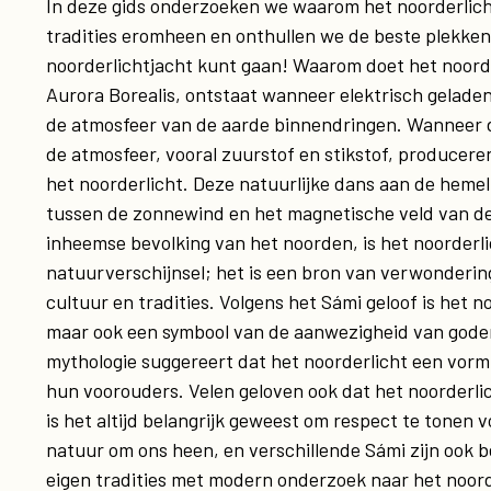
In deze gids onderzoeken we waarom het noorderlich
tradities eromheen en onthullen we de beste plekken 
noorderlichtjacht kunt gaan! Waarom doet het noorde
Aurora Borealis, ontstaat wanneer elektrisch gelade
de atmosfeer van de aarde binnendringen. Wanneer d
de atmosfeer, vooral zuurstof en stikstof, produceren
het noorderlicht. Deze natuurlijke dans aan de hemel
tussen de zonnewind en het magnetische veld van de 
inheemse bevolking van het noorden, is het noorderli
natuurverschijnsel; het is een bron van verwonderin
cultuur en tradities. Volgens het Sámi geloof is het n
maar ook een symbool van de aanwezigheid van goden
mythologie suggereert dat het noorderlicht een vor
hun voorouders. Velen geloven ook dat het noorderl
is het altijd belangrijk geweest om respect te tonen v
natuur om ons heen, en verschillende Sámi zijn ook 
eigen tradities met modern onderzoek naar het noord