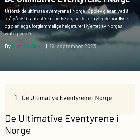
Utforsk de ultimate eventyrene i Norge! Opplev gleden ved å
stå på ski i fantastiske landskap, se de fortryllende nordlyset
og planlegg uforglemmelige helgeturer i hjertet av Norges
vinterparadis.
By
Marthe Olsen
|
18. september 2023
1
- De Ultimative Eventyrene i Norge
De Ultimative Eventyrene i
Norge