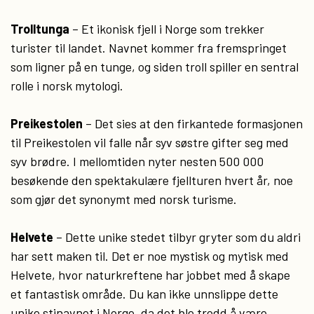
Trolltunga
– Et ikonisk fjell i Norge som trekker
turister til landet. Navnet kommer fra fremspringet
som ligner på en tunge, og siden troll spiller en sentral
rolle i norsk mytologi.
Preikestolen
– Det sies at den firkantede formasjonen
til Preikestolen vil falle når syv søstre gifter seg med
syv brødre. I mellomtiden nyter nesten 500 000
besøkende den spektakulære fjellturen hvert år, noe
som gjør det synonymt med norsk turisme.
Helvete
– Dette unike stedet tilbyr gryter som du aldri
har sett maken til. Det er noe mystisk og mytisk med
Helvete, hvor naturkreftene har jobbet med å skape
et fantastisk område. Du kan ikke unnslippe dette
unike stinavnet i Norge, da det ble trodd å være