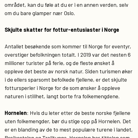
området, kan du føle at du er i en annen verden, selv
om du bare glamper nær Oslo.
Skjulte skatter for fottur-entusiaster i Norge
Antallet besøkende som kommer til Norge for eventyr,
overstiger befolkningen totalt. I 2019 var det nesten 6
millioner turister på ferie, og de fleste ønsket å
oppleve det beste av norsk natur. Siden turismen øker
i de ellers sparsomt befolkede fjellene, er det skjulte
fottursperler i Norge for de som ønsker å oppleve
naturen i stillhet, langt borte fra folkemengdene.
Hornelen
: Hvis du leter etter de beste norske fjellene
uten folkemengder, bør du stige opp på Hornelen. Det
er en blanding av de to mest populære turene i landet,
Preikestolen og Trolltunga. Hornelen har tittelen som