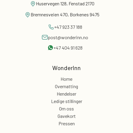
Huservegen 128, Fenstad 2170
Bremnesveien 470, Borkenes 9475
+47 923 37 188
post@wonderinn.no
+47 404 91 628
WonderInn
Home
Overnatting
Hendelser
Ledige stillinger
Om oss
Gavekort
Pressen