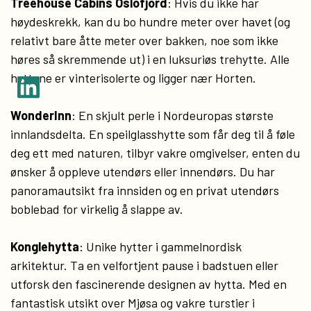
Treehouse Cabins Oslofjord
: Hvis du ikke har
høydeskrekk, kan du bo hundre meter over havet (og
relativt bare åtte meter over bakken, noe som ikke
høres så skremmende ut) i en luksuriøs trehytte. Alle
hyttene er vinterisolerte og ligger nær Horten.
WonderInn
: En skjult perle i Nordeuropas største
innlandsdelta. En speilglasshytte som får deg til å føle
deg ett med naturen, tilbyr vakre omgivelser, enten du
ønsker å oppleve utendørs eller innendørs. Du har
panoramautsikt fra innsiden og en privat utendørs
boblebad for virkelig å slappe av.
Konglehytta
: Unike hytter i gammelnordisk
arkitektur. Ta en velfortjent pause i badstuen eller
utforsk den fascinerende designen av hytta. Med en
fantastisk utsikt over Mjøsa og vakre turstier i