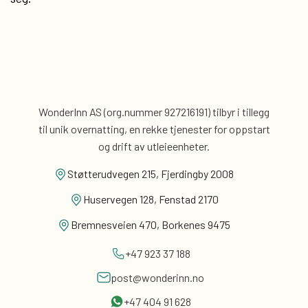
WonderInn AS (org.nummer 927216191) tilbyr i tillegg
til unik overnatting, en rekke tjenester for
oppstart
og drift av utleieenheter.
Støtterudvegen 215, Fjerdingby 2008
Huservegen 128, Fenstad 2170
Bremnesveien 470, Borkenes 9475
+47 923 37 188
post@wonderinn.no
+47 404 91 628