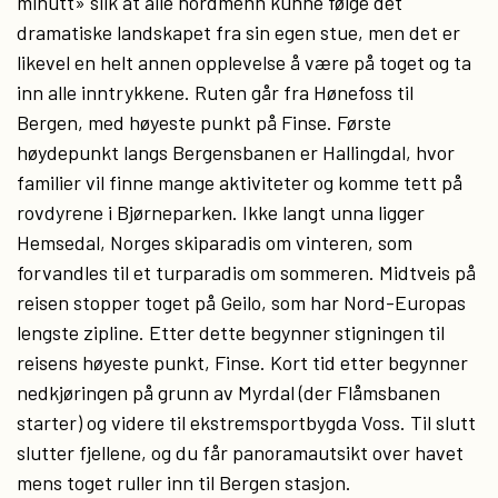
minutt» slik at alle nordmenn kunne følge det
dramatiske landskapet fra sin egen stue, men det er
likevel en helt annen opplevelse å være på toget og ta
inn alle inntrykkene. Ruten går fra Hønefoss til
Bergen, med høyeste punkt på Finse. Første
høydepunkt langs Bergensbanen er Hallingdal, hvor
familier vil finne mange aktiviteter og komme tett på
rovdyrene i Bjørneparken. Ikke langt unna ligger
Hemsedal, Norges skiparadis om vinteren, som
forvandles til et turparadis om sommeren. Midtveis på
reisen stopper toget på Geilo, som har Nord-Europas
lengste zipline. Etter dette begynner stigningen til
reisens høyeste punkt, Finse. Kort tid etter begynner
nedkjøringen på grunn av Myrdal (der Flåmsbanen
starter) og videre til ekstremsportbygda Voss. Til slutt
slutter fjellene, og du får panoramautsikt over havet
mens toget ruller inn til Bergen stasjon.