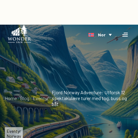
×
Home
Nor
Overnatting
Bestill
Riverside
direkte
Arktis
Hendelse
Delta
Om
oss
Fjord Norway Adventure: Utforsk 12
Home
Blog
Eventyr
spektakulære turer med tog, buss og
Blog
båt
Ledige
stillinger
Eventyr
Gavekort
Norway