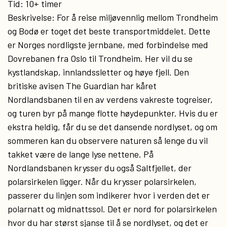
Tid: 10+ timer
Beskrivelse: For å reise miljøvennlig mellom Trondheim
og Bodø er toget det beste transportmiddelet. Dette
er Norges nordligste jernbane, med forbindelse med
Dovrebanen fra Oslo til Trondheim. Her vil du se
kystlandskap, innlandssletter og høye fjell. Den
britiske avisen The Guardian har kåret
Nordlandsbanen til en av verdens vakreste togreiser,
og turen byr på mange flotte høydepunkter. Hvis du er
ekstra heldig, får du se det dansende nordlyset, og om
sommeren kan du observere naturen så lenge du vil
takket være de lange lyse nettene. På
Nordlandsbanen krysser du også Saltfjellet, der
polarsirkelen ligger. Når du krysser polarsirkelen,
passerer du linjen som indikerer hvor i verden det er
polarnatt og midnattssol. Det er nord for polarsirkelen
hvor du har størst sjanse til å se nordlyset, og det er