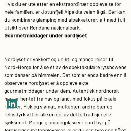
Hvis du er ute etter en ekstraordinær opplevelse for
hele familien, er Jotunfjell Alpakka veien å gå. Der kan
du kombinere glamping med alpakkaturer, alt med full
utsikt over Rondane nasjonalpark.
Gourmetmiddager under nordlyset
Nordlyset er vakkert og unikt, og mange reiser til
Nord-Norge for å se et av de spektakulære lysshowene
som danser på himmelen. Det som er enda bedre enn å
observere nordlyset er å oppleve ekte
gourmetmiddager under dem. Autentisk nordnorsk
mat er hentet fra hav og land, med fokus på lokale
råvarer. Fisk og sjømat, multebær, andre bær og
reinsdyrkjøtt er alle en del av dette tradisjonelle
kjøkkenet. Mange glampingplasser i nord byr på
ferdiglagde matopplevelser, eller du kan fyre opp bålet