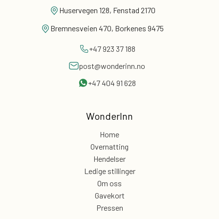
Huservegen 128, Fenstad 2170
Bremnesveien 470, Borkenes 9475
+47 923 37 188
post@wonderinn.no
+47 404 91 628
WonderInn
Home
Overnatting
Hendelser
Ledige stillinger
Om oss
Gavekort
Pressen