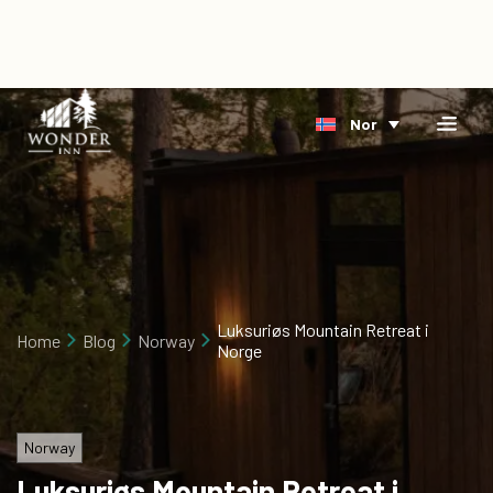
×
Home
Nor
Overnatting
Bestill
Riverside
direkte
Arktis
Hendelse
Delta
Om
oss
Luksuriøs Mountain Retreat i
Home
Blog
Norway
Norge
Blog
Ledige
stillinger
Norway
Luksuriøs Mountain Retreat i
Gavekort