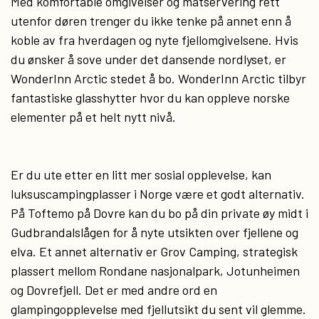
Med komfortable omgivelser og matservering rett
utenfor døren trenger du ikke tenke på annet enn å
koble av fra hverdagen og nyte fjellomgivelsene. Hvis
du ønsker å sove under det dansende nordlyset, er
WonderInn Arctic stedet å bo. WonderInn Arctic tilbyr
fantastiske glasshytter hvor du kan oppleve norske
elementer på et helt nytt nivå.
Er du ute etter en litt mer sosial opplevelse, kan
luksuscampingplasser i Norge være et godt alternativ.
På Toftemo på Dovre kan du bo på din private øy midt i
Gudbrandalslågen for å nyte utsikten over fjellene og
elva. Et annet alternativ er Grov Camping, strategisk
plassert mellom Rondane nasjonalpark, Jotunheimen
og Dovrefjell. Det er med andre ord en
glampingopplevelse med fjellutsikt du sent vil glemme.