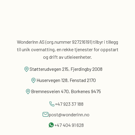
WonderInn AS (org.nummer 927216191) tilbyr i tillegg
til unik overnatting, en rekke tjenester for
oppstart
og drift av utleieenheter.
Støtterudvegen 215, Fjerdingby 2008
Huservegen 128, Fenstad 2170
Bremnesveien 470, Borkenes 9475
+47 923 37 188
post@wonderinn.no
+47 404 91 628