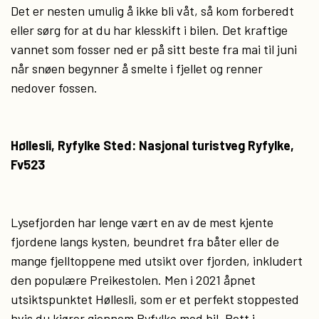
Det er nesten umulig å ikke bli våt, så kom forberedt
eller sørg for at du har klesskift i bilen. Det kraftige
vannet som fosser ned er på sitt beste fra mai til juni
når snøen begynner å smelte i fjellet og renner
nedover fossen.
Høllesli, Ryfylke Sted: Nasjonal turistveg Ryfylke,
Fv523
Lysefjorden har lenge vært en av de mest kjente
fjordene langs kysten, beundret fra båter eller de
mange fjelltoppene med utsikt over fjorden, inkludert
den populære Preikestolen. Men i 2021 åpnet
utsiktspunktet Høllesli, som er et perfekt stoppested
hvis du kjører gjennom Ryfylke med bil. Rett i