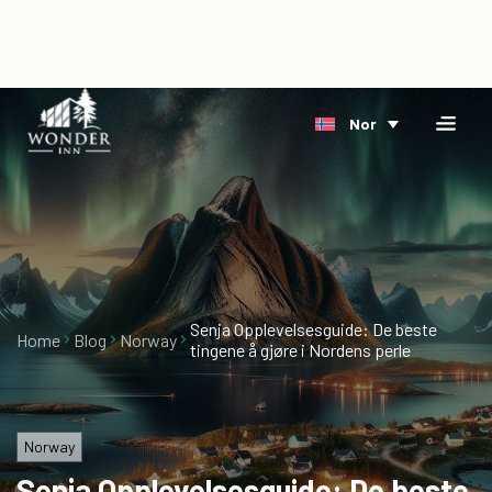
×
Home
Nor
Overnatting
Bestill
Riverside
direkte
Arktis
Hendelse
Delta
Om
oss
Senja Opplevelsesguide: De beste
Home
Blog
Norway
tingene å gjøre i Nordens perle
Blog
Ledige
stillinger
Norway
Senja Opplevelsesguide: De beste
Gavekort