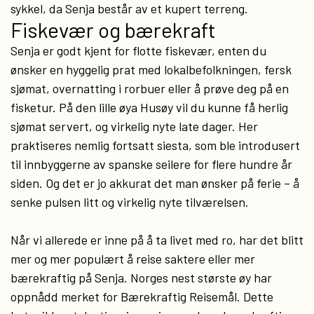
sykkel, da Senja består av et kupert terreng.
Fiskevær og bærekraft
Senja er godt kjent for flotte fiskevær, enten du
ønsker en hyggelig prat med lokalbefolkningen, fersk
sjømat, overnatting i rorbuer eller å prøve deg på en
fisketur. På den lille øya Husøy vil du kunne få herlig
sjømat servert, og virkelig nyte late dager. Her
praktiseres nemlig fortsatt siesta, som ble introdusert
til innbyggerne av spanske seilere for flere hundre år
siden. Og det er jo akkurat det man ønsker på ferie – å
senke pulsen litt og virkelig nyte tilværelsen.
Når vi allerede er inne på å ta livet med ro, har det blitt
mer og mer populært å reise saktere eller mer
bærekraftig på Senja. Norges nest største øy har
oppnådd merket for Bærekraftig Reisemål. Dette