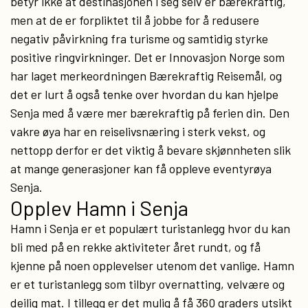
betyr ikke at destinasjonen i seg selv er bærekraftig,
men at de er forpliktet til å jobbe for å redusere
negativ påvirkning fra turisme og samtidig styrke
positive ringvirkninger. Det er Innovasjon Norge som
har laget merkeordningen Bærekraftig Reisemål, og
det er lurt å også tenke over hvordan du kan hjelpe
Senja med å være mer bærekraftig på ferien din. Den
vakre øya har en reiselivsnæring i sterk vekst, og
nettopp derfor er det viktig å bevare skjønnheten slik
at mange generasjoner kan få oppleve eventyrøya
Senja.
Opplev Hamn i Senja
Hamn i Senja er et populært turistanlegg hvor du kan
bli med på en rekke aktiviteter året rundt, og få
kjenne på noen opplevelser utenom det vanlige. Hamn
er et turistanlegg som tilbyr overnatting, velvære og
deilig mat. I tillegg er det mulig å få 360 graders utsikt