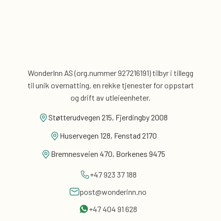
WonderInn AS (org.nummer 927216191) tilbyr i tillegg
til unik overnatting, en rekke tjenester for
oppstart
og drift av utleieenheter.
Støtterudvegen 215, Fjerdingby 2008
Huservegen 128, Fenstad 2170
Bremnesveien 470, Borkenes 9475
+47 923 37 188
post@wonderinn.no
+47 404 91 628