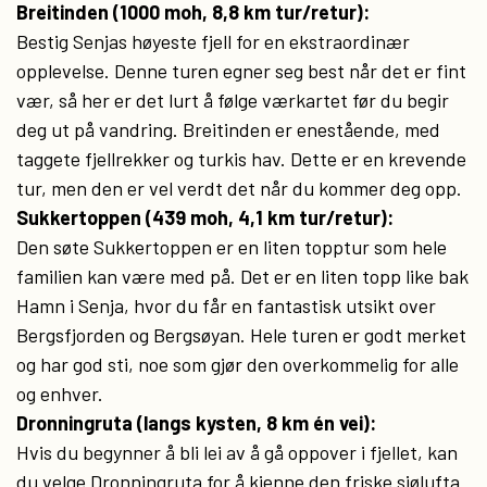
Breitinden (1000 moh, 8,8 km tur/retur):
Bestig Senjas høyeste fjell for en ekstraordinær
opplevelse. Denne turen egner seg best når det er fint
vær, så her er det lurt å følge værkartet før du begir
deg ut på vandring. Breitinden er enestående, med
taggete fjellrekker og turkis hav. Dette er en krevende
tur, men den er vel verdt det når du kommer deg opp.
Sukkertoppen (439 moh, 4,1 km tur/retur):
Den søte Sukkertoppen er en liten topptur som hele
familien kan være med på. Det er en liten topp like bak
Hamn i Senja, hvor du får en fantastisk utsikt over
Bergsfjorden og Bergsøyan. Hele turen er godt merket
og har god sti, noe som gjør den overkommelig for alle
og enhver.
Dronningruta (langs kysten, 8 km én vei):
Hvis du begynner å bli lei av å gå oppover i fjellet, kan
du velge Dronningruta for å kjenne den friske sjølufta