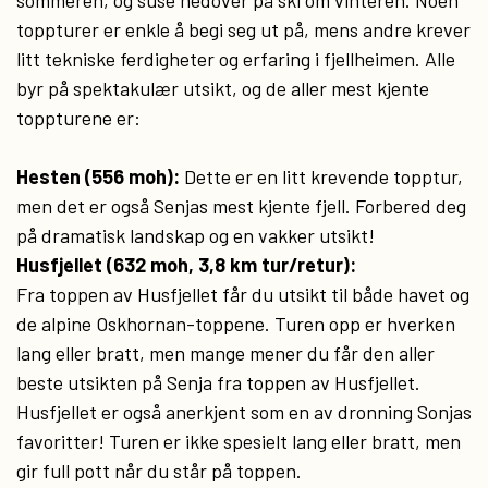
sommeren, og suse nedover på ski om vinteren. Noen
toppturer er enkle å begi seg ut på, mens andre krever
litt tekniske ferdigheter og erfaring i fjellheimen. Alle
byr på spektakulær utsikt, og de aller mest kjente
toppturene er:
Hesten (556 moh):
Dette er en litt krevende topptur,
men det er også Senjas mest kjente fjell. Forbered deg
på dramatisk landskap og en vakker utsikt!
Husfjellet (632 moh, 3,8 km tur/retur):
Fra toppen av Husfjellet får du utsikt til både havet og
de alpine Oskhornan-toppene. Turen opp er hverken
lang eller bratt, men mange mener du får den aller
beste utsikten på Senja fra toppen av Husfjellet.
Husfjellet er også anerkjent som en av dronning Sonjas
favoritter!
Turen er ikke spesielt lang eller bratt, men
gir full pott når du står på toppen.