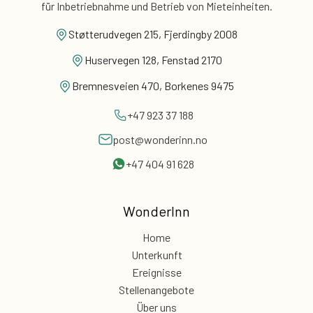
für
Inbetriebnahme und Betrieb von Mieteinheiten.
Støtterudvegen 215, Fjerdingby 2008
Huservegen 128, Fenstad 2170
Bremnesveien 470, Borkenes 9475
+47 923 37 188
post@wonderinn.no
+47 404 91 628
WonderInn
Home
Unterkunft
Ereignisse
Stellenangebote
Über uns