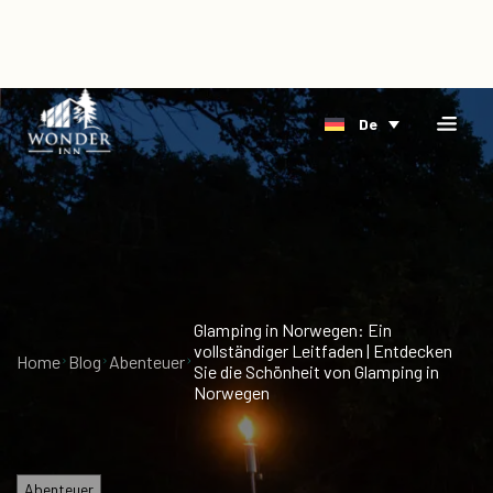
×
Home
De
Unterkunft
Direkt
Flussufer
buchen
Arktis
Ereignis
Delta
Über
Glamping in Norwegen: Ein
Blog
vollständiger Leitfaden | Entdecken
Home
Blog
Abenteuer
Sie die Schönheit von Glamping in
Stellenangebote
Norwegen
Geschenkkarten
Abenteuer