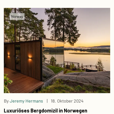
luxuriöse Unterkünfte.
Norway
By
Jeremy Hermans
| 18. Oktober 2024
Luxuriöses Bergdomizil in Norwegen