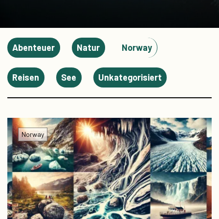
Abenteuer
Natur
Norway
Reisen
See
Unkategorisiert
Norway