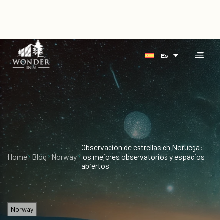
×
Home
Es
Alojamiento
Reserva
Orilla
directa
Ártico
Evento
Delta
Acerca
de
Observación de estrellas en Noruega:
Home
Blog
Norway
los mejores observatorios y espacios
Blog
abiertos
Vacantes
Tarjetas
Norway
de