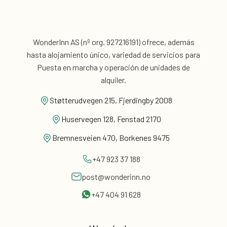
WonderInn AS (nº org. 927216191) ofrece, además
hasta alojamiento único, variedad de servicios para
Puesta en marcha y operación de unidades de
alquiler.
Støtterudvegen 215, Fjerdingby 2008
Huservegen 128, Fenstad 2170
Bremnesveien 470, Borkenes 9475
+47 923 37 188
post@wonderinn.no
+47 404 91 628