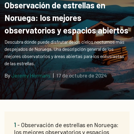
Observación de estrellas en
regalo
Noruega: los mejores
observatorios y espacios abiertos
Descubra dónde puede disfrutar de los cielos nocturnos más
despejados de Noruega. Una descripción general de los
mejores observatorios y áreas abiertas para los entusiastas
de las estrellas.
By
Jeremy Hermans
|
17 de octubre de 2024
1
- Observación de estrellas en Noruega:
los mejores observatorios y espacios