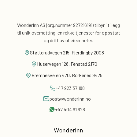
WonderInn AS (org.nummer 927216191) tilbyr i tillegg
til unik overnatting, en rekke tjenester for
oppstart
og drift av utleieenheter.
Støtterudvegen 215, Fjerdingby 2008
Huservegen 128, Fenstad 2170
Bremnesveien 470, Borkenes 9475
+47 923 37 188
post@wonderinn.no
+47 404 91 628
WonderInn