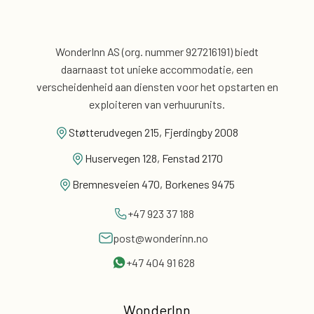
WonderInn AS (org. nummer 927216191) biedt
daarnaast
tot unieke accommodatie, een
verscheidenheid aan diensten voor
het opstarten en
exploiteren van verhuurunits.
Støtterudvegen 215, Fjerdingby 2008
Huservegen 128, Fenstad 2170
Bremnesveien 470, Borkenes 9475
+47 923 37 188
post@wonderinn.no
+47 404 91 628
WonderInn