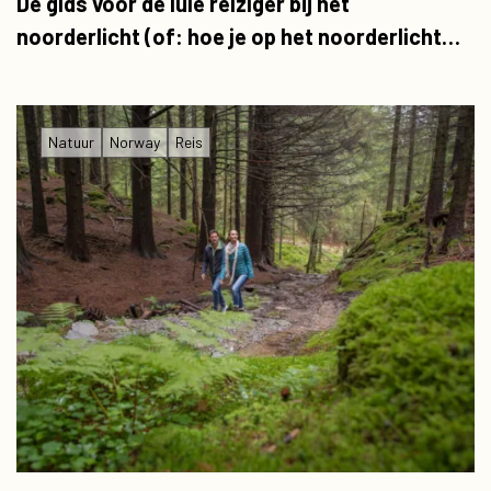
De gids voor de luie reiziger bij het
noorderlicht (of: hoe je op het noorderlicht
jaagt zonder je tenen eraf te vriezen)
Natuur
Norway
Reis