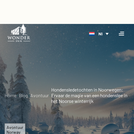
×
Home
Nl
Accommodatie
Boek
Rivieroever
direct
Arctisch
Evenement
Delta
Over
Hondensledetochten in Noorwegen:
Blog
Home
Blog
Avontuur
Ervaar de magie van een hondenslee in
het Noorse winterrijk
Vacatures
cadeaubonnen
Avontuur
Norway