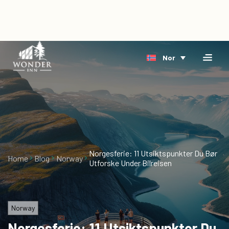
×
Home
Nor
Overnatting
Bestill
Riverside
direkte
Arktis
Hendelse
Delta
Om
oss
Norgesferie: 11 Utsiktspunkter Du Bør
Home
Blog
Norway
Utforske Under Bilreisen
Blog
Ledige
stillinger
Norway
Norgesferie: 11 Utsiktspunkter Du
Gavekort