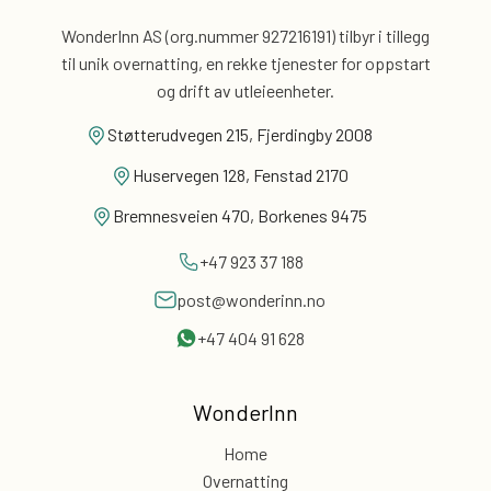
WonderInn AS (org.nummer 927216191) tilbyr i tillegg
til unik overnatting, en rekke tjenester for
oppstart
og drift av utleieenheter.
Støtterudvegen 215, Fjerdingby 2008
Huservegen 128, Fenstad 2170
Bremnesveien 470, Borkenes 9475
+47 923 37 188
post@wonderinn.no
+47 404 91 628
WonderInn
Home
Overnatting