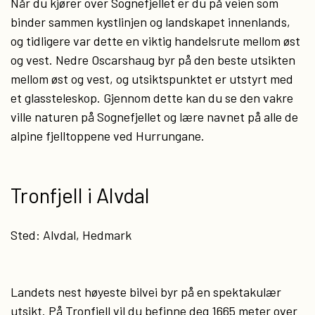
Når du kjører over Sognefjellet er du på veien som
binder sammen kystlinjen og landskapet innenlands,
og tidligere var dette en viktig handelsrute mellom øst
og vest. Nedre Oscarshaug byr på den beste utsikten
mellom øst og vest, og utsiktspunktet er utstyrt med
et glassteleskop. Gjennom dette kan du se den vakre
ville naturen på Sognefjellet og lære navnet på alle de
alpine fjelltoppene ved Hurrungane.
Tronfjell i Alvdal
Sted: Alvdal, Hedmark
Landets nest høyeste bilvei byr på en spektakulær
utsikt. På Tronfjell vil du befinne deg 1665 meter over