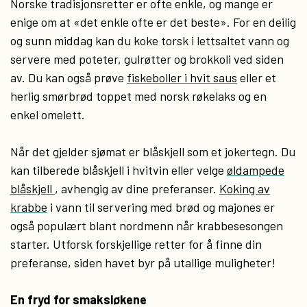
Norske tradisjonsretter er ofte enkle, og mange er
enige om at «det enkle ofte er det beste». For en deilig
og sunn middag kan du koke torsk i lettsaltet vann og
servere med poteter, gulrøtter og brokkoli ved siden
av. Du kan også prøve
fiskeboller i hvit saus
eller et
herlig smørbrød toppet med norsk røkelaks og en
enkel omelett.
Når det gjelder sjømat er blåskjell som et jokertegn. Du
kan tilberede blåskjell i hvitvin eller velge
øldampede
blåskjell
, avhengig av dine preferanser.
Koking av
krabbe
i vann til servering med brød og majones er
også populært blant nordmenn når krabbesesongen
starter. Utforsk forskjellige retter for å finne din
preferanse, siden havet byr på utallige muligheter!
En fryd for smaksløkene