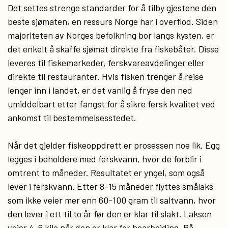
Det settes strenge standarder for å tilby gjestene den
beste sjømaten, en ressurs Norge har i overflod. Siden
majoriteten av Norges befolkning bor langs kysten, er
det enkelt å skaffe sjømat direkte fra fiskebåter. Disse
leveres til fiskemarkeder, ferskvareavdelinger eller
direkte til restauranter. Hvis fisken trenger å reise
lenger inn i landet, er det vanlig å fryse den ned
umiddelbart etter fangst for å sikre fersk kvalitet ved
ankomst til bestemmelsesstedet.
Når det gjelder fiskeoppdrett er prosessen noe lik. Egg
legges i beholdere med ferskvann, hvor de forblir i
omtrent to måneder. Resultatet er yngel, som også
lever i ferskvann. Etter 8-15 måneder flyttes smålaks
som ikke veier mer enn 60-100 gram til saltvann, hvor
den lever i ett til to år før den er klar til slakt. Laksen
veier 4-6 kilo når den er klar for bearbeiding. På