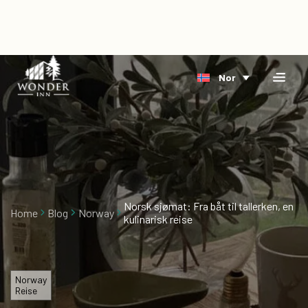
×
Home
Nor
Overnatting
Bestill
Riverside
direkte
Arktis
Hendelse
Delta
Om
oss
Norsk sjømat: Fra båt til tallerken, en
Home
Blog
Norway
kulinarisk reise
Blog
Ledige
stillinger
Norway
Reise
Gavekort