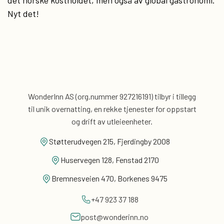
det norske kostholdet, men også av global gastronomi.
Nyt det!
WonderInn AS (org.nummer 927216191) tilbyr i tillegg
til unik overnatting, en rekke tjenester for
oppstart
og drift av utleieenheter.
Støtterudvegen 215, Fjerdingby 2008
Huservegen 128, Fenstad 2170
Bremnesveien 470, Borkenes 9475
+47 923 37 188
post@wonderinn.no