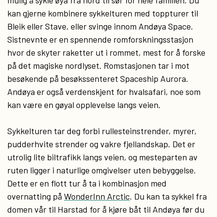
mulig å sykle øya fra nord til sør for hele familien. Du
kan gjerne kombinere sykkelturen med toppturer til
Bleik eller Stave, eller svinge innom Andøya Space.
Sistnevnte er en spennende romforskningsstasjon
hvor de skyter raketter ut i rommet, mest for å forske
på det magiske nordlyset. Romstasjonen tar i mot
besøkende på besøkssenteret Spaceship Aurora.
Andøya er også verdenskjent for hvalsafari, noe som
kan være en gøyal opplevelse langs veien.
Sykkelturen tar deg forbi rullesteinstrender, myrer,
pudderhvite strender og vakre fjellandskap. Det er
utrolig lite biltrafikk langs veien, og mesteparten av
ruten ligger i naturlige omgivelser uten bebyggelse.
Dette er en flott tur å ta i kombinasjon med
overnatting på
WonderInn Arctic
. Du kan ta sykkel fra
domen vår til Harstad for å kjøre båt til Andøya før du