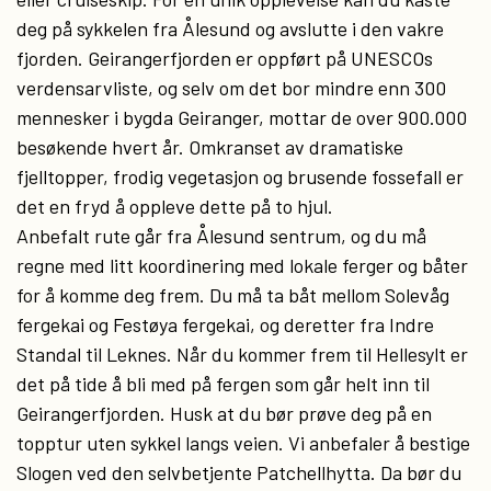
deg på sykkelen fra Ålesund og avslutte i den vakre
fjorden. Geirangerfjorden er oppført på UNESCOs
verdensarvliste, og selv om det bor mindre enn 300
mennesker i bygda Geiranger, mottar de over 900.000
besøkende hvert år. Omkranset av dramatiske
fjelltopper, frodig vegetasjon og brusende fossefall er
det en fryd å oppleve dette på to hjul.
Anbefalt rute går fra Ålesund sentrum, og du må
regne med litt koordinering med lokale ferger og båter
for å komme deg frem. Du må ta båt mellom Solevåg
fergekai og Festøya fergekai, og deretter fra Indre
Standal til Leknes. Når du kommer frem til Hellesylt er
det på tide å bli med på fergen som går helt inn til
Geirangerfjorden. Husk at du bør prøve deg på en
topptur uten sykkel langs veien. Vi anbefaler å bestige
Slogen ved den selvbetjente Patchellhytta. Da bør du