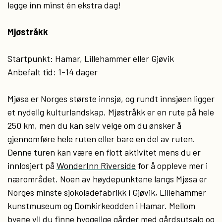
legge inn minst én ekstra dag!
Mjøstråkk
Startpunkt: Hamar, Lillehammer eller Gjøvik
Anbefalt tid: 1-14 dager
Mjøsa er Norges største innsjø, og rundt innsjøen ligger
et nydelig kulturlandskap. Mjøstråkk er en rute på hele
250 km, men du kan selv velge om du ønsker å
gjennomføre hele ruten eller bare en del av ruten.
Denne turen kan være en flott aktivitet mens du er
innlosjert på
WonderInn Riverside
for å oppleve mer i
nærområdet. Noen av høydepunktene langs Mjøsa er
Norges minste sjokoladefabrikk i Gjøvik, Lillehammer
kunstmuseum og Domkirkeodden i Hamar. Mellom
byene vil du finne hyggelige gårder med gårdsutsalg og