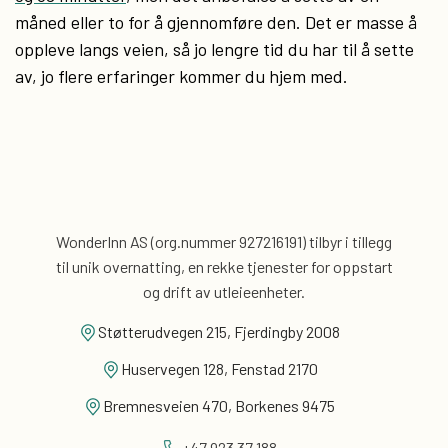
måned eller to for å gjennomføre den. Det er masse å
oppleve langs veien, så jo lengre tid du har til å sette
av, jo flere erfaringer kommer du hjem med.
WonderInn AS (org.nummer 927216191) tilbyr i tillegg
til unik overnatting, en rekke tjenester for
oppstart
og drift av utleieenheter.
Støtterudvegen 215, Fjerdingby 2008
Huservegen 128, Fenstad 2170
Bremnesveien 470, Borkenes 9475
+47 923 37 188