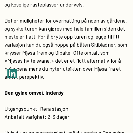
og koselige rasteplasser underveis.
Det er muligheter for overnatting på noen av gårdene,
og sykkelturen kan gjøres med hele familien siden det
meste er flatt. For å bryte opp turen og legge til litt
variasjon kan du også hoppe på båten Skibladner, som
krysser Mjøsa frem og tilbake. Ofte omtalt som
«Mjøsas hvite svane,» det er et flott alternativ for å
hvile bena mens du nyter utsikten over Mjøsa fra et
annet perspektiv.
Den gylne omvei, Inderøy
Utgangspunkt: Røra stasjon
Anbefalt varighet: 2-3 dager
Hvis du er en matentusiast, må du oppleve Den gylne