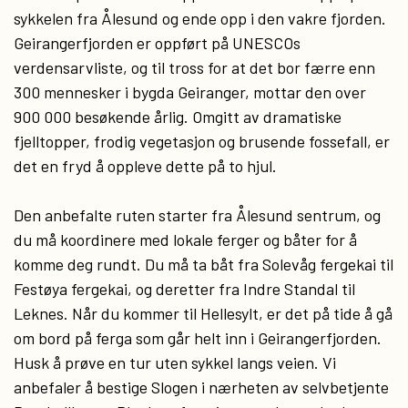
sykkelen fra Ålesund og ende opp i den vakre fjorden.
Geirangerfjorden er oppført på UNESCOs
verdensarvliste, og til tross for at det bor færre enn
300 mennesker i bygda Geiranger, mottar den over
900 000 besøkende årlig. Omgitt av dramatiske
fjelltopper, frodig vegetasjon og brusende fossefall, er
det en fryd å oppleve dette på to hjul.
Den anbefalte ruten starter fra Ålesund sentrum, og
du må koordinere med lokale ferger og båter for å
komme deg rundt. Du må ta båt fra Solevåg fergekai til
Festøya fergekai, og deretter fra Indre Standal til
Leknes. Når du kommer til Hellesylt, er det på tide å gå
om bord på ferga som går helt inn i Geirangerfjorden.
Husk å prøve en tur uten sykkel langs veien. Vi
anbefaler å bestige Slogen i nærheten av selvbetjente