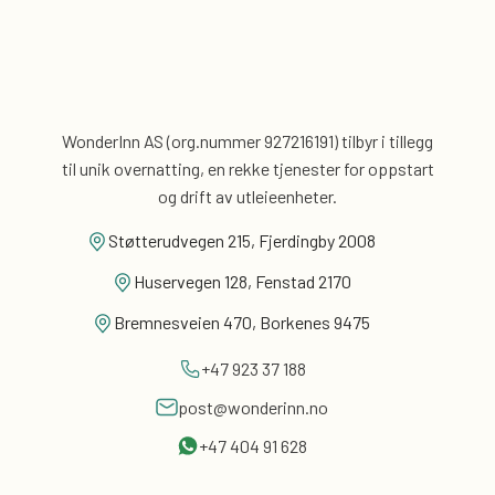
WonderInn AS (org.nummer 927216191) tilbyr i tillegg
til unik overnatting, en rekke tjenester for
oppstart
og drift av utleieenheter.
Støtterudvegen 215, Fjerdingby 2008
Huservegen 128, Fenstad 2170
Bremnesveien 470, Borkenes 9475
+47 923 37 188
post@wonderinn.no
+47 404 91 628