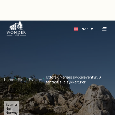
×
Home
Nor
Overnatting
Bestill
Riverside
direkte
Arktis
Hendelse
Delta
Om
oss
Utforsk Norges sykkeleventyr: 6
Home
Blog
Eventyr
fantastiske sykkelturer
Blog
Ledige
stillinger
Eventyr
Natur
Norway
Gavekort